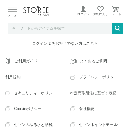
【熊本県での地震による影響について】
令和8年熊本地震に
よる配送遅延が発生しております。
ログイン
お気に入り
メニュー
ご指定のアイテムは取り扱い終了、またはただいま取り扱い
できないアイテムです。
トップへ戻る
ログインIDをお持ちでない方はこちら
ご利用ガイド
よくあるご質問
利用規約
プライバシーポリシー
セキュリティーポリシー
特定商取引法に基づく表記
Cookieポリシー
会社概要
セゾンのふるさと納税
セゾンポイントモール