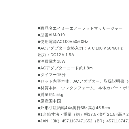
■商品名エイミーエアーフットマッサージャー
■型番AIM-019
■使用電源AC100V50/60Hz
■ACアダプター定格入力：ＡＣ100Ｖ50/60Hz
出力：DC12Ｖ1.5A
■消費電力18W
■ACアダプターコード約1.8m
■タイマー15分
■セット内容本体、ACアダプター、取扱説明書
■材質本体：ウレタンフォーム、本体カバー：ポ
■質量約1.5kg
■原産国中国
■外形寸法約幅44×奥行38×高さ45.5cm
■1台箱寸法・重量（約）幅37.5×奥行21.5×高さ20.
■JAN（BK）4571167471652（BR）457116747