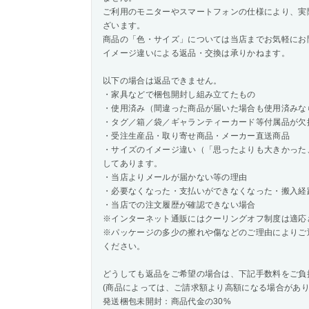
ご利用のモニターやスマートフォンの仕様により、実
ざいます。
商品の「色・サイズ」については当店までお気軽にお
イメージ違いによる返品・交換は承りかねます。
以下の場合は返品できません。
・家具などで梱包開封し組み立てたもの
・使用済み（間違った商品が届いた場合も使用済みな
・タグ／箱／袋／ギャランティーカード等付属品が欠
・受注生産品・取り寄せ商品・メーカー直送商品
・サイズのイメージ違い（「思ったよりも大きかった
してあります。
・当店よりメールが届かない等の理由
・必要なくなった・支払いができなくなった・搬入経
・当店での注文履歴が確認できない場合
※インターネット通販にはクーリングオフ制度は適応
※パッケージの多少の擦れや傷などのご理由によりご
ください。
どうしても返品をご希望の場合は、下記手数料をご負
(商品によっては、ご請求額より高額になる場合があり
発送梱包未開封：商品代金の30%