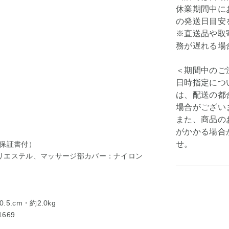
休業期間中に
の発送日目安
※直送品や取
務が遅れる場
＜期間中のご
日時指定につ
は、配送の都
場合がござい
また、商品の
がかかる場合
せ。
（保証書付）
リエステル、マッサージ部カバー：ナイロン
5.cm・約2.0kg
1669