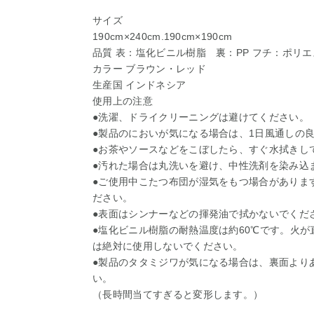
サイズ
190cm×240cm.190cm×190cm
品質 表：塩化ビニル樹脂 裏：PP フチ：ポリ
カラー ブラウン・レッド
生産国 インドネシア
使用上の注意
●洗濯、ドライクリーニングは避けてください。
●製品のにおいが気になる場合は、1日風通しの
●お茶やソースなどをこぼしたら、すぐ水拭きし
●汚れた場合は丸洗いを避け、中性洗剤を染み込
●ご使用中こたつ布団が湿気をもつ場合がありま
ださい。
●表面はシンナーなどの揮発油で拭かないでくだ
●塩化ビニル樹脂の耐熱温度は約60℃です。火
は絶対に使用しないでください。
●製品のタタミジワが気になる場合は、裏面より
い。
（長時間当てすぎると変形します。）