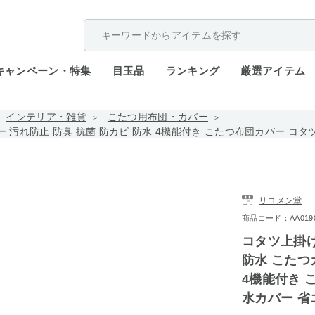
配送遅延が発生しております。
キャンペーン・特集
目玉品
ランキング
厳選アイテム
インテリア・雑貨
こたつ用布団・カバー
 汚れ防止 防臭 抗菌 防カビ 防水 4機能付き こたつ布団カバー コタ
リコメン堂
商品コード：AA0190-8
コタツ上掛け
防水 こたつ
4機能付き 
水カバー 省