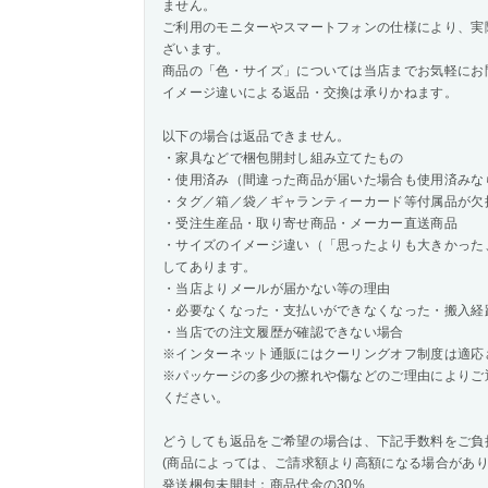
ません。
ご利用のモニターやスマートフォンの仕様により、実
ざいます。
商品の「色・サイズ」については当店までお気軽にお
イメージ違いによる返品・交換は承りかねます。
以下の場合は返品できません。
・家具などで梱包開封し組み立てたもの
・使用済み（間違った商品が届いた場合も使用済みな
・タグ／箱／袋／ギャランティーカード等付属品が欠
・受注生産品・取り寄せ商品・メーカー直送商品
・サイズのイメージ違い（「思ったよりも大きかった
してあります。
・当店よりメールが届かない等の理由
・必要なくなった・支払いができなくなった・搬入経
・当店での注文履歴が確認できない場合
※インターネット通販にはクーリングオフ制度は適応
※パッケージの多少の擦れや傷などのご理由によりご
ください。
どうしても返品をご希望の場合は、下記手数料をご負
(商品によっては、ご請求額より高額になる場合があり
発送梱包未開封：商品代金の30%