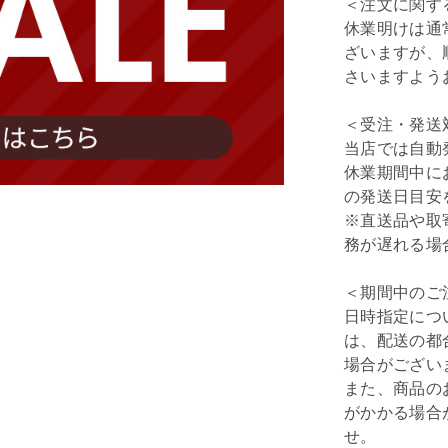
＜注文に関す
休業明けは通
ざいますが、
さいますよう
＜受注・発送
当店では自動
休業期間中に
の発送日目安
※直送品や取
務が遅れる場
＜期間中のご
日時指定につ
は、配送の都
場合がござい
また、商品の
がかかる場合
せ。