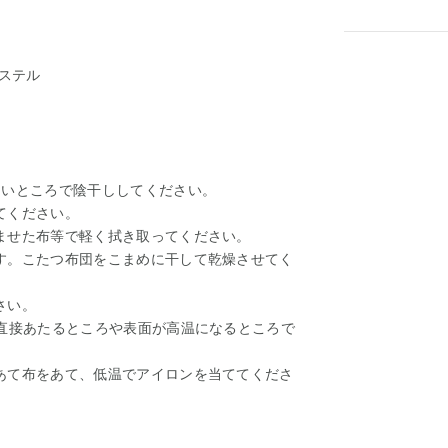
エステル
良いところで陰干ししてください。
てください。
ませた布等で軽く拭き取ってください。
す。こたつ布団をこまめに干して乾燥させてく
さい。
が直接あたるところや表面が高温になるところで
あて布をあて、低温でアイロンを当ててくださ