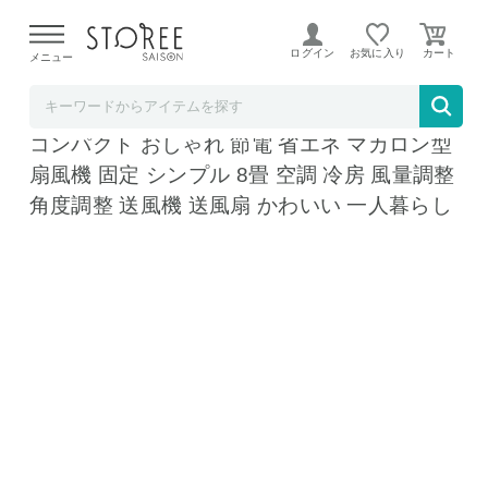
【熊本県での地震による影響について】
令和8年熊本地震に
よる配送遅延が発生しております。
ログイン
お気に入り
メニュー
リコメン堂
ERETTO mono サーキュレーター 静音 小型
コンパクト おしゃれ 節電 省エネ マカロン型
扇風機 固定 シンプル 8畳 空調 冷房 風量調整
角度調整 送風機 送風扇 かわいい 一人暮らし