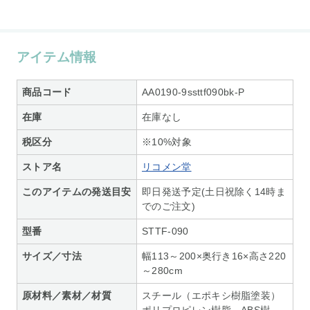
アイテム情報
商品コード
AA0190-9ssttf090bk-P
在庫
在庫なし
税区分
※10%対象
ストア名
リコメン堂
このアイテムの発送目安
即日発送予定(土日祝除く14時ま
でのご注文)
型番
STTF-090
サイズ／寸法
幅113～200×奥行き16×高さ220
～280cm
原材料／素材／材質
スチール（エポキシ樹脂塗装）
ポリプロピレン樹脂、ABS樹