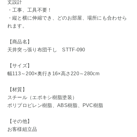
丈設計
・工事、工具不要！
・縦と横に伸縮でき、どのお部屋、場所にも合わせら
れます。
【商品名】
天井突っ張り布団干し STTF-090
【サイズ】
幅113～200×奥行き16×高さ220～280cm
【材質】
スチール（エポキシ樹脂塗装）
ポリプロピレン樹脂、ABS樹脂、PVC樹脂
【その他】
お客様組立品