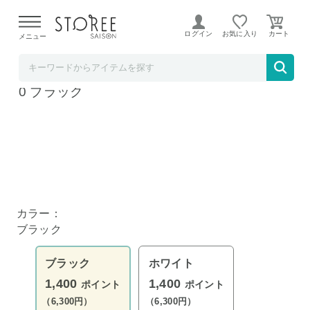
【熊本県での地震による影響について】
令和8年熊本地震に
よる配送遅延が発生しております。
ログイン
お気に入り
メニュー
リコメン堂
合計耐荷重90kg! 突っ張り布団干し STTF-09
0 ブラック
カラー：
ブラック
ブラック
ホワイト
1,400
1,400
ポイント
ポイント
（6,300円）
（6,300円）