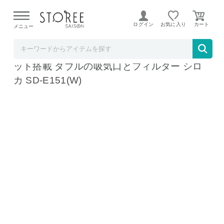
【熊本県での地震による影響について】
令和8年熊本地震に
よる配送遅延が発生しております。
ログイン
お気に入り
メニュー
リコメン堂
気化式加湿器 気化式 加湿器 4.7L イオンユニ
ット搭載 ダブルの吸気口とフィルター シロ
カ SD-E151(W)