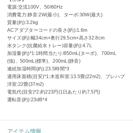
電源:交流100V、50/60Hz
消費電力:静音:2W(最小)、ターボ:30W(最大)
質量(約):3.2kg
ACアダプターコードの長さ(約):1.6m
サイズ(約):幅34cm×奥行29.5cm×高さ32.8cm
水タンク(抗菌給水トレー)容量(約):4.7L
加湿量(約)*1:1時間当たり/850mL(ターボ)、700mL
(強)、500mL(標準)、200mL(静音)
連続加湿時間(約):23.5時間*3
適用床面積(目安)*1:木造和室:13.5畳(22m2)、プレハブ
洋室:22畳(37m2)
電気代(目安)*2:約223円(1日あたり約7.5円)
運転音(約):23dB*4
アイテム情報