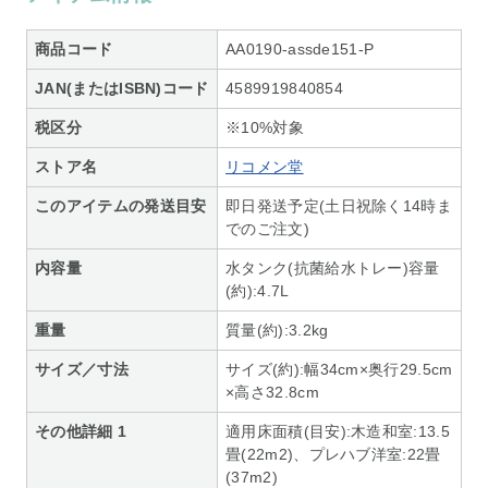
商品コード
AA0190-assde151-P
JAN(またはISBN)コード
4589919840854
税区分
※10%対象
ストア名
リコメン堂
このアイテムの発送目安
即日発送予定(土日祝除く14時ま
でのご注文)
内容量
水タンク(抗菌給水トレー)容量
(約):4.7L
重量
質量(約):3.2kg
サイズ／寸法
サイズ(約):幅34cm×奥行29.5cm
×高さ32.8cm
その他詳細 1
適用床面積(目安):木造和室:13.5
畳(22m2)、プレハブ洋室:22畳
(37m2)