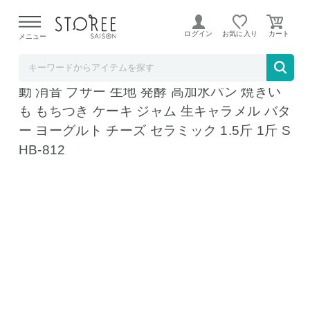
【熊本県での地震による影響について】
令和8年熊本地震に
よる配送遅延が発生しております。
ログイン
お気に入り
メニュー
リコメン堂
siroca シロカ ホームベーカリー 2斤 パン 自
動 消音 ブザー 生地 発酵 高加水パン 焼きい
も もちつき ケーキ ジャム 生キャラメル バタ
ー ヨーグルト チーズ セラミック 1.5斤 1斤 S
HB-812