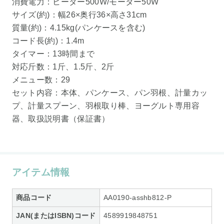
消費電力：ヒーター500W/モーター50W
サイズ(約)：幅26×奥行36×高さ31cm
質量(約)：4.15kg(パンケースを含む)
コード長(約)：1.4m
タイマー：13時間まで
対応斤数：1斤、1.5斤、2斤
メニュー数：29
セット内容：本体、パンケース、パン羽根、計量カッ
プ、計量スプーン、羽根取り棒、ヨーグルト専用容
器、取扱説明書（保証書）
アイテム情報
商品コード
AA0190-asshb812-P
JAN(またはISBN)コード
4589919848751