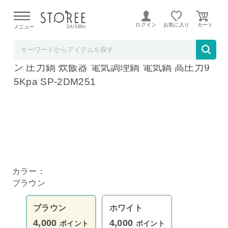
【熊本県での地震による影響について】
令和8年熊本地震に
よる配送遅延が発生しております。
ログイン
お気に入り
メニュー
リコメン堂
siroca 電気圧力鍋 おうちシェフ PRO ブラウ
ン 圧力鍋 炊飯器 電気調理鍋 電気鍋 高圧力9
5Kpa SP-2DM251
カラー：
ブラウン
ブラウン
ホワイト
4,000
4,000
ポイント
ポイント