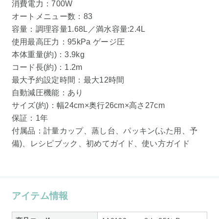
消費電力：700W
オートメニュー数：83
容量：調理容量1.68L／満水容量:2.4L
使用最高圧力：95kPa ゲージ圧
本体重量(約)：3.9kg
コード長(約)：1.2m
最大予約設定時間：最大12時間
自動減圧機能：あり
サイズ(約)：幅24cm×奥行26cm×高さ27cm
保証：1年
付属品：計量カップ、蒸し台、パッキン(ふた用、予
備)、レシピブック、初めてガイド、使い方ガイド
アイテム情報