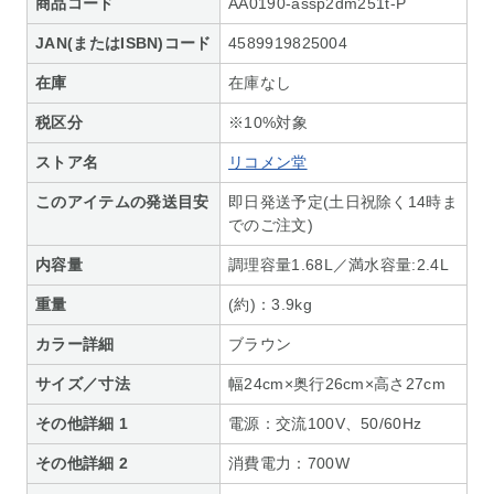
商品コード
AA0190-assp2dm251t-P
JAN(またはISBN)コード
4589919825004
在庫
在庫なし
税区分
※10%対象
ストア名
リコメン堂
このアイテムの発送目安
即日発送予定(土日祝除く14時ま
でのご注文)
内容量
調理容量1.68L／満水容量:2.4L
重量
(約)：3.9kg
カラー詳細
ブラウン
サイズ／寸法
幅24cm×奥行26cm×高さ27cm
その他詳細 1
電源：交流100V、50/60Hz
その他詳細 2
消費電力：700W