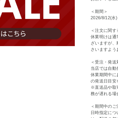
＜期間＞
2026/8/12(水
＜注文に関す
休業明けは通
ざいますが、
さいますよう
＜受注・発送
当店では自動
休業期間中に
の発送日目安
※直送品や取
務が遅れる場
＜期間中のご
日時指定につ