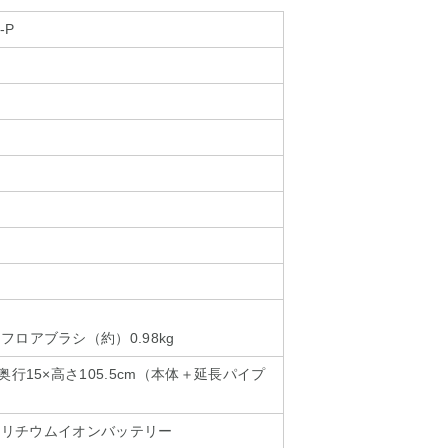
-P
ロアブラシ（約）0.98kg
奥行15×高さ105.5cm（本体＋延長パイプ
V リチウムイオンバッテリー