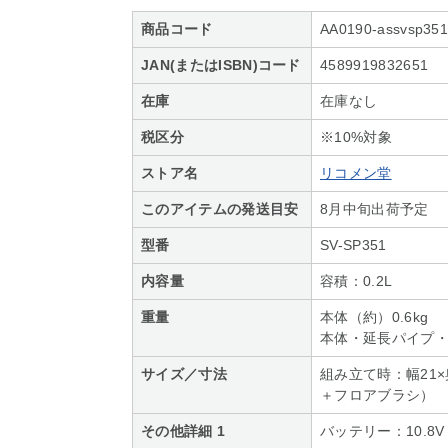
商品コード
AA0190-assvsp351
JAN(またはISBN)コード
4589919832651
在庫
在庫なし
税区分
※10%対象
ストア名
リコメン堂
このアイテムの発送目安
8月中旬出荷予定
型番
SV-SP351
内容量
容積：0.2L
重量
本体（約）0.6kg
本体・延長パイプ・フ
サイズ／寸法
組み立て時：幅21×
＋フロアブラシ）
その他詳細 1
バッテリー：10.8