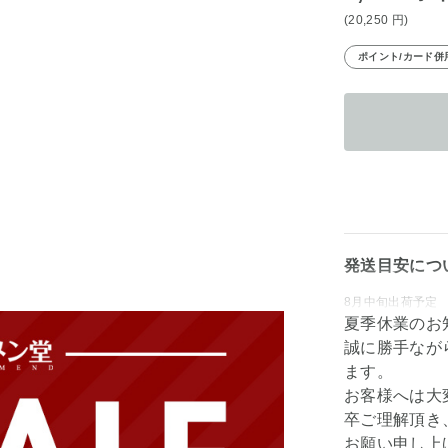
(20,250
円
)
ポイント/カード併
発送目安につ
8月中旬出荷予定
夏季休業のお
誠に勝手なが
ます。
お客様へは大
卒ご理解頂き
お願い申し上