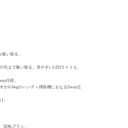
を吸い取る。
の毛まで吸い取る。見やすいLEDライトも。
way仕様。
0.6kgのハンディ掃除機にもなる2way仕
け。
「回転ブラシ」