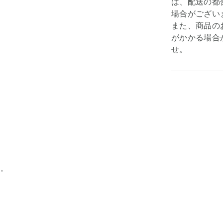
は、配送の都
場合がござい
また、商品の
がかかる場合
せ。
力。