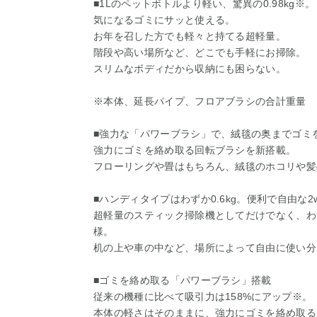
■1Lのペットボトルより軽い、驚異の0.98kg※。
気になるゴミにサッと使える。
お年を召した方でも軽々と持てる超軽量。
階段や高い場所など、どこでも手軽にお掃除。
スリムなボディだから収納にも困らない。
※本体、延長パイプ、フロアブラシの合計重量
■強力な「パワーブラシ」で、絨毯の奥までゴミ
強力にゴミを絡め取る回転ブラシを新搭載。
フローリングや畳はもちろん、絨毯のホコリや髪
■ハンディタイプはわずか0.6kg。便利で自由な2
超軽量のスティック掃除機としてだけでなく、わずか
様。
机の上や車の中など、場所によって自由に使い分
■ゴミを絡め取る「パワーブラシ」搭載
従来の機種に比べて吸引力は158%にアップ※。
本体の軽さはそのままに、強力にゴミを絡め取る