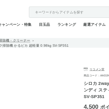
配送遅延が発生しております。
キャンペーン・特集
目玉品
ランキング
厳選アイテム
掃除機・クリーナー
機 かるピカ 超軽量 0.98kg SV-SP351
リコメン堂
商品コード：AA0190-
シロカ 2w
ンディ スティ
SV-SP351
4,500
ポ