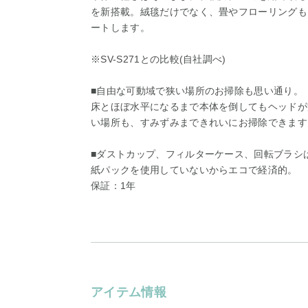
を新搭載。絨毯だけでなく、畳やフローリングも
ートします。
※SV-S271との比較(自社調べ)
■自由な可動域で狭い場所のお掃除も思い通り。
床とほぼ水平になるまで本体を倒してもヘッドが
い場所も、すみずみまできれいにお掃除できます
■ダストカップ、フィルターケース、回転ブラシ
紙パックを使用していないからエコで経済的。
保証：1年
アイテム情報