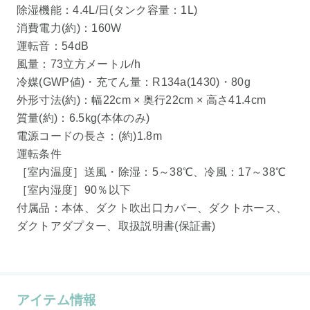
除湿機能：4.4L/日(タンク容量：1L)
消費電力(約)：160W
運転音：54dB
風量：73立方メートル/h
冷媒(GWP値)・充てん量：R134a(1430)・80g
外形寸法(約)：幅22cm × 奥行22cm × 高さ41.4cm
質量(約)：6.5kg(本体のみ)
電源コードの長さ：(約)1.8m
運転条件
［室内温度］送風・除湿：5～38℃、冷風：17～38℃
［室内湿度］90％以下
付属品：本体、ダクト吹出口カバー、ダクトホース、
ダクトアダプター、取扱説明書(保証書)
アイテム情報