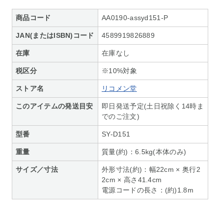
商品コード
AA0190-assyd151-P
JAN(またはISBN)コード
4589919826889
在庫
在庫なし
税区分
※10%対象
ストア名
リコメン堂
このアイテムの発送目安
即日発送予定(土日祝除く14時ま
でのご注文)
型番
SY-D151
重量
質量(約)：6.5kg(本体のみ)
サイズ／寸法
外形寸法(約)：幅22cm × 奥行2
2cm × 高さ41.4cm
電源コードの長さ：(約)1.8m