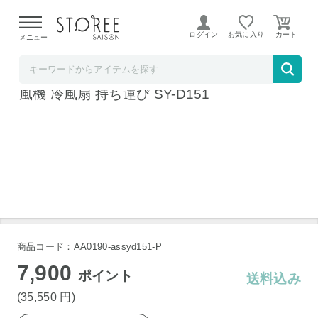
【熊本県での地震による影響について】
令和8年熊本地震に
よる配送遅延が発生しております。
ログイン
お気に入り
メニュー
リコメン堂
siroca 除湿機能付き ポータブルクーラー 送
風機 冷風扇 持ち運び SY-D151
商品コード：AA0190-assyd151-P
7,900
ポイント
送料込み
(35,550
円
)