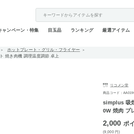
配送遅延が発生しております。
キャンペーン・特集
目玉品
ランキング
厳選アイテム
ホットプレート・グリル・フライヤー
プレート 焼き肉機 調理温度調節 卓上
リコメン堂
商品コード：AA0190-b
simplus 
0W 焼肉 
2,000
ポ
(9,000
円
)