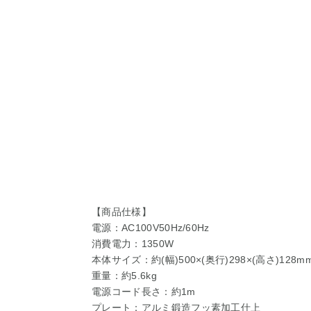
【商品仕様】
電源：AC100V50Hz/60Hz
消費電力：1350W
本体サイズ：約(幅)500×(奥行)298×(高さ)128m
重量：約5.6kg
電源コード長さ：約1m
プレート：アルミ鍛造フッ素加工仕上