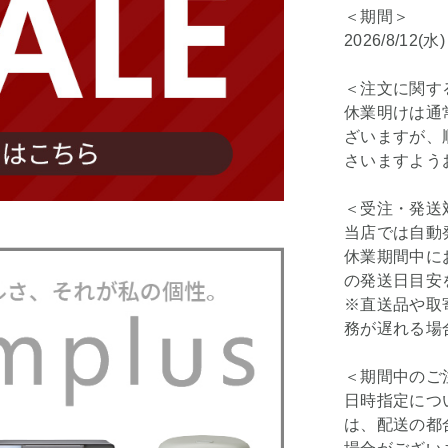
＜期間＞
2026/8/12(水
＜注文に関す
休業明けは通
ざいますが、
さいますよう
＜受注・発送
当店では自動
休業期間中に
の発送日目安
※直送品や取
務が遅れる場
＜期間中のご
日時指定につ
は、配送の都