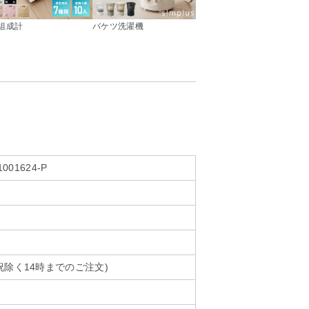
組成計
バケツ洗濯機
1001624-P
祝除く14時までのご注文)