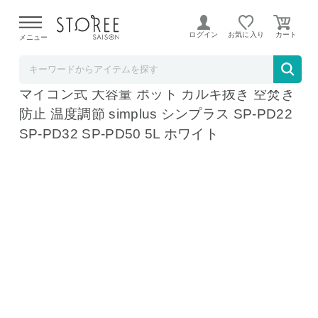
【熊本県での地震による影響について】
令和8年熊本地震に
よる配送遅延が発生しております。
ログイン
お気に入り
メニュー
リコメン堂
電気ポット 2.2L 3.2L 5L 省エネモード 保温
マイコン式 大容量 ポット カルキ抜き 空焚き
防止 温度調節 simplus シンプラス SP-PD22
SP-PD32 SP-PD50 5L ホワイト