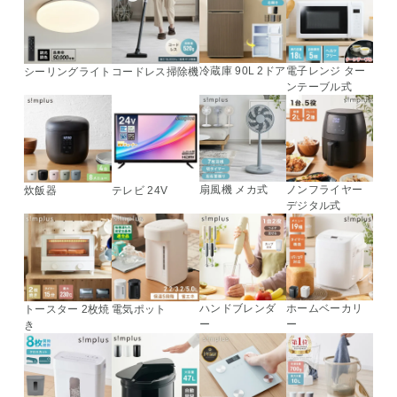
冷蔵庫 90L 2ドア
電子レンジ ター
シーリングライト
コードレス掃除機
ンテーブル式
扇風機 メカ式
ノンフライヤー
炊飯器
テレビ 24V
デジタル式
ハンドブレンダ
ホームベーカリ
トースター 2枚焼
電気ポット
ー
ー
き