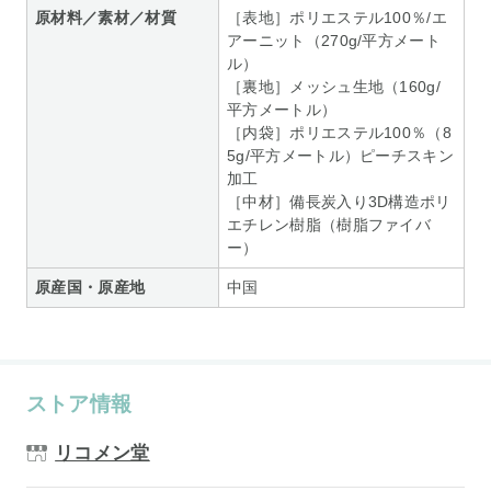
原材料／素材／材質
［表地］ポリエステル100％/エ
アーニット（270g/平方メート
ル）
［裏地］メッシュ生地（160g/
平方メートル）
［内袋］ポリエステル100％（8
5g/平方メートル）ピーチスキン
加工
［中材］備長炭入り3D構造ポリ
エチレン樹脂（樹脂ファイバ
ー）
原産国・原産地
中国
ストア情報
リコメン堂