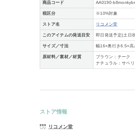
商品コード
AA0190-b8monkybr
税区分
※10%対象
ストア名
リコメン堂
このアイテムの発送目安
即日発送予定(土日祝
サイズ／寸法
幅16×奥行き6.5×高さ
原材料／素材／材質
ブラウン：チーク
ナチュラル：サペリ
ストア情報
リコメン堂