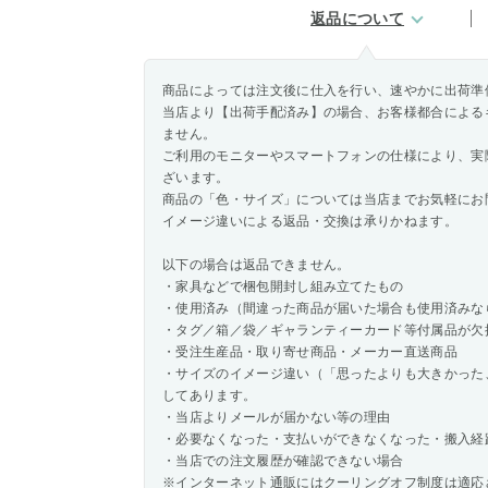
返品について
商品によっては注文後に仕入を行い、速やかに出荷準
当店より【出荷手配済み】の場合、お客様都合による
ません。
ご利用のモニターやスマートフォンの仕様により、実
ざいます。
商品の「色・サイズ」については当店までお気軽にお
イメージ違いによる返品・交換は承りかねます。
以下の場合は返品できません。
・家具などで梱包開封し組み立てたもの
・使用済み（間違った商品が届いた場合も使用済みな
・タグ／箱／袋／ギャランティーカード等付属品が欠
・受注生産品・取り寄せ商品・メーカー直送商品
・サイズのイメージ違い（「思ったよりも大きかった
してあります。
・当店よりメールが届かない等の理由
・必要なくなった・支払いができなくなった・搬入経
・当店での注文履歴が確認できない場合
※インターネット通販にはクーリングオフ制度は適応