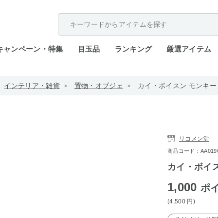
配送遅延が発生しております。
キャンペーン・特集
目玉品
ランキング
厳選アイテム
インテリア・雑貨
置物・オブジェ
カイ・ボイスン モンキー
リコメン堂
商品コード：AA0190-
カイ・ボイス
1,000
ポ
(4,500
円
)