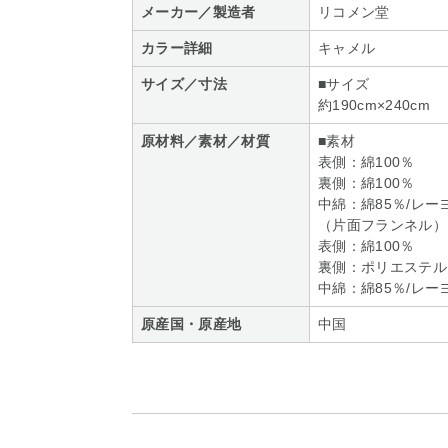
メーカー／製造者
リコメン堂
カラー詳細
キャメル
サイズ／寸法
■サイズ
約190cm×240cm
原材料／素材／材質
■素材
表側：綿100％
裏側：綿100％
中綿：綿85％/レー
（片面フランネル）
表側：綿100％
裏側：ポリエステル1
中綿：綿85％/レー
原産国・原産地
中国