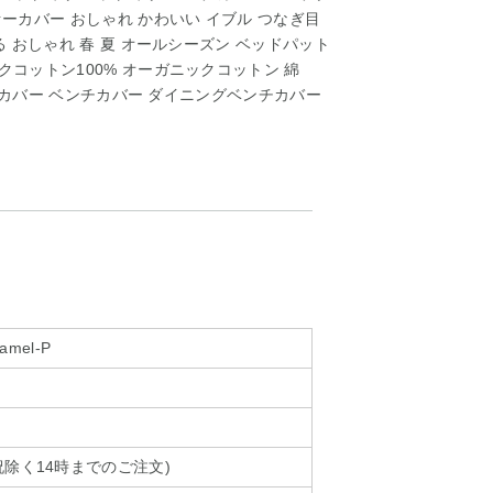
ァーカバー おしゃれ かわいい イブル つなぎ目
る おしゃれ 春 夏 オールシーズン ベッドパット
クコットン100% オーガニックコットン 綿
 イスカバー ベンチカバー ダイニングベンチカバー
camel-P
除く14時までのご注文)