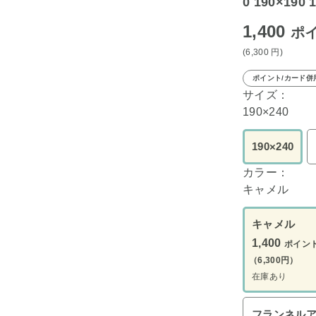
0 190×190
1,400
ポ
(6,300
円
)
ポイント/カード併
サイズ：
190×240
190×240
カラー：
キャメル
キャメル
1,400
ポイン
（6,300円）
在庫あり
フランネル