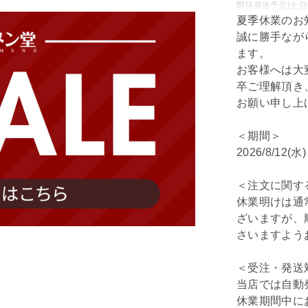
即日発送予定(土日
夏季休業のお
誠に勝手なが
ます。
お客様へは大
卒ご理解頂き
お願い申し上
＜期間＞
2026/8/12(水
＜注文に関す
休業明けは通
ざいますが、
さいますよう
＜受注・発送
当店では自動
休業期間中に