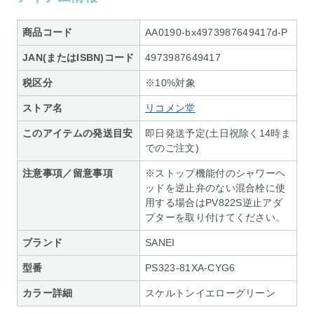
商品コード
AA0190-bx4973987649417d-P
JAN(またはISBN)コード
4973987649417
税区分
※10%対象
ストア名
リコメン堂
このアイテムの発送目安
即日発送予定(土日祝除く14時ま
でのご注文)
注意事項／留意事項
※ストップ機能付のシャワーヘ
ッドを逆止弁のない混合栓に使
用する場合はPV822S逆止アダ
プターを取り付けてください。
ブランド
SANEI
型番
PS323-81XA-CYG6
カラー詳細
スケルトンイエローグリーン