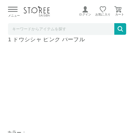
【熊本県での地震による影響について】
令和8年熊本地震に
よる配送遅延が発生しております。
ログイン
お気に入り
メニュー
リコメン堂
ゴリラのひとつき 電動 足うらケア GRA-240
1 ドウシシャ ピンク パープル
カラー：