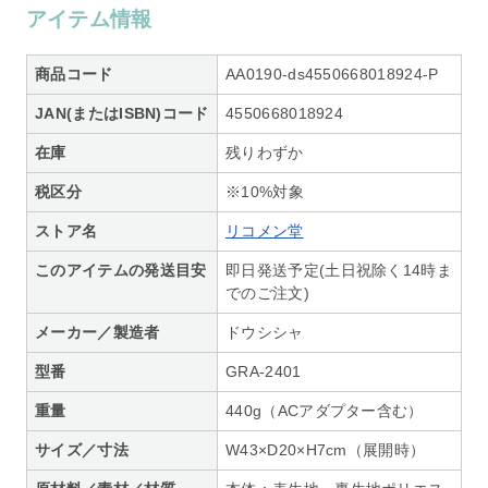
アイテム情報
商品コード
AA0190-ds4550668018924-P
JAN(またはISBN)コード
4550668018924
在庫
残りわずか
税区分
※10%対象
ストア名
リコメン堂
このアイテムの発送目安
即日発送予定(土日祝除く14時ま
でのご注文)
メーカー／製造者
ドウシシャ
型番
GRA-2401
重量
440g（ACアダプター含む）
サイズ／寸法
W43×D20×H7cm（展開時）