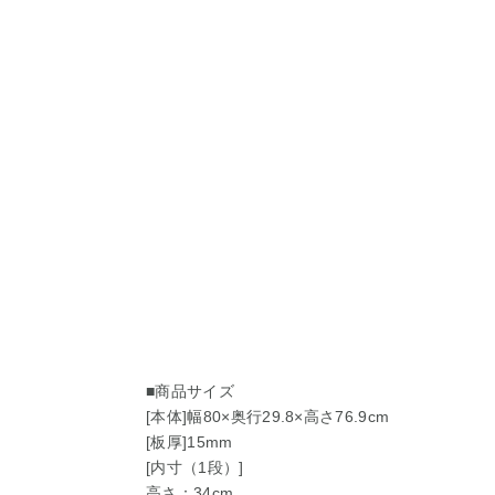
■商品サイズ
[本体]幅80×奥行29.8×高さ76.9cm
[板厚]15mm
[内寸（1段）]
高さ：34cm