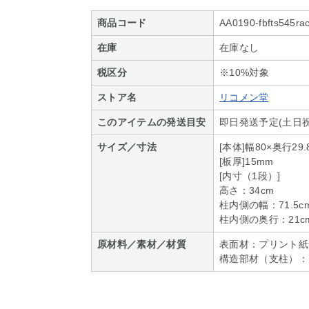
商品コード
AA0190-fbfts545ra
在庫
在庫なし
税区分
※10%対象
ストア名
リコメン堂
このアイテムの発送目安
即日発送予定(土日祝
サイズ／寸法
[本体]幅80×奥行29.
[板厚]15mm
[内寸（1段）]
高さ：34cm
柱内側の幅：71.5c
柱内側の奥行：21c
原材料／素材／材質
表面材：プリント紙
構造部材（支柱）：