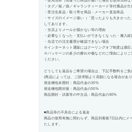
・使用済み（間違った商品が届いた場合も使用済みな
・タグ／箱／袋／ギャランティーカード等付属品が欠
・受注生産品・取り寄せ商品・メーカー直送商品
・サイズのイメージ違い（「思ったよりも大きかった
してあります。
・当店よりメールが届かない等の理由
・必要なくなった・支払いができなくなった・搬入経
・当店での注文履歴が確認できない場合
※インターネット通販にはクーリングオフ制度は適応
※パッケージの多少の擦れや傷などのご理由によりご
ください。
どうしても返品をご希望の場合は、下記手数料をご負
(商品によっては、ご請求額より高額になる場合があり
発送梱包未開封：商品代金の30%
発送梱包開封後：商品代金の50%
商品開封・試着等の中古品：商品代金の80%
■商品等の不具合による返金
商品の使用有無に関わらず、商品到着後7日以内にメ
たします。