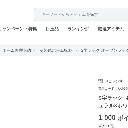
配送遅延が発生しております。
キャンペーン・特集
目玉品
ランキング
厳選アイテム
ホーム整理収納
その他ホーム収納
S字ラック オープンラック
リコメン堂
商品コード：AA0190-f
S字ラック オ
ュラル×ホ
1,000
ポ
(4,500
円
)