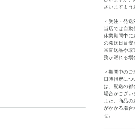
さいますよう
＜受注・発送
当店では自動
休業期間中に
の発送日目安
※直送品や取
務が遅れる場
＜期間中のご
日時指定につ
は、配送の都
場合がござい
また、商品の
がかかる場合
せ。