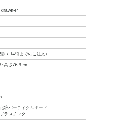
cknawh-P
除く14時までのご注文)
8×高さ76.9cm
m
m
化粧パーティクルボード
プラスチック