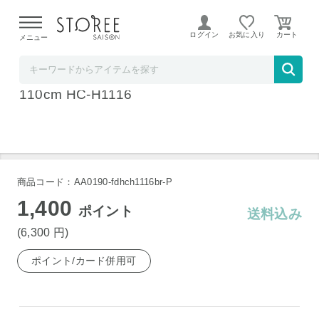
【熊本県での地震による影響について】
令和8年熊本地震に
よる配送遅延が発生しております。
ログイン
お気に入り
メニュー
リコメン堂
ハンガーラック 引き出し3個付 カバー付き 幅
110cm HC-H1116
商品コード：AA0190-fdhch1116br-P
1,400
ポイント
送料込み
(6,300
円
)
ポイント/カード併用可