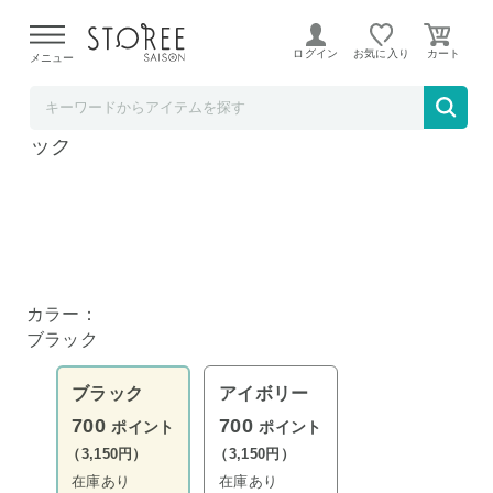
【熊本県での地震による影響について】
令和8年熊本地震に
よる配送遅延が発生しております。
ログイン
お気に入り
メニュー
リコメン堂
ヴィンテージ調 スリム傘立て 奥行10cm ブラ
ック
カラー：
ブラック
ブラック
アイボリー
700
700
ポイント
ポイント
（3,150円）
（3,150円）
在庫あり
在庫あり