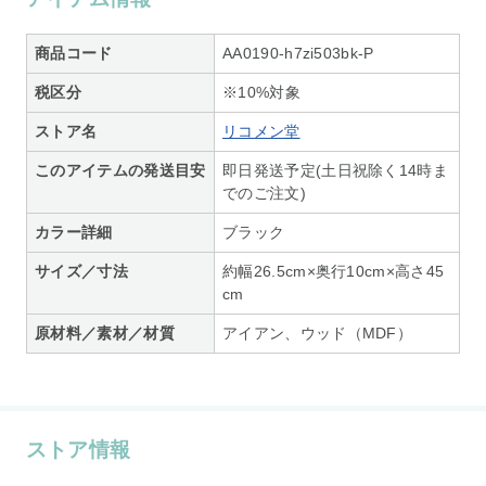
商品コード
AA0190-h7zi503bk-P
税区分
※10%対象
ストア名
リコメン堂
このアイテムの発送目安
即日発送予定(土日祝除く14時ま
でのご注文)
カラー詳細
ブラック
サイズ／寸法
約幅26.5cm×奥行10cm×高さ45
cm
原材料／素材／材質
アイアン、ウッド（MDF）
ストア情報