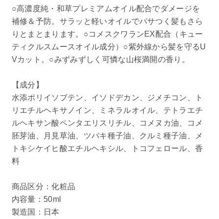
○高濃度純・和草プレミアムオイル配合でダメージを
補修＆予防。サラッと軽いオイルでパサつく髪もさら
りとまとまります。○コメスクワランEX配合（キュー
ティクルスムースオイル成分）○紫外線から髪を守るU
Vカット。○みずみずしく可憐な山桜満開の香り。
【成分】
水添ポリイソブテン、イソドデカン、ジメチコン、ト
リエチルヘキサノイン、ミネラルオイル、テトラエチ
ルヘキサン酸ペンタエリスリチル、コメヌカ油、コメ
胚芽油、月見草油、ツバキ種子油、クルミ種子油、メ
トキシケイヒ酸エチルヘキシル、トコフェロール、香
料
商品区分：化粧品
内容量：50ml
製造国：日本