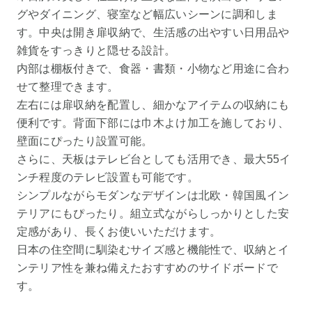
グやダイニング、寝室など幅広いシーンに調和しま
す。中央は開き扉収納で、生活感の出やすい日用品や
雑貨をすっきりと隠せる設計。
内部は棚板付きで、食器・書類・小物など用途に合わ
せて整理できます。
左右には扉収納を配置し、細かなアイテムの収納にも
便利です。背面下部には巾木よけ加工を施しており、
壁面にぴったり設置可能。
さらに、天板はテレビ台としても活用でき、最大55イ
ンチ程度のテレビ設置も可能です。
シンプルながらモダンなデザインは北欧・韓国風イン
テリアにもぴったり。組立式ながらしっかりとした安
定感があり、長くお使いいただけます。
日本の住空間に馴染むサイズ感と機能性で、収納とイ
ンテリア性を兼ね備えたおすすめのサイドボードで
す。