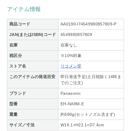
アイテム情報
商品コード
AA0190-l74549980857809-P
JAN(またはISBN)コード
4549980857809
在庫
在庫なし
税区分
※10%対象
ストア名
リコメン堂
このアイテムの発送目安
即日発送予定(土日祝除く14時ま
でのご注文)
ブランド
Panasonic
型番
EH-NA9M-E
重量
約580g(セットノズル含まず)
サイズ／寸法
W16.1×H22.1×D7.4cm