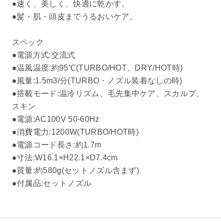
●速く、美しく、快適に乾かす。
●髪・肌・頭皮までうるおいケア。
スペック
●電源方式:交流式
●温風温度:約95℃(TURBO/HOT、DRY/HOT時)
●風量:1.5m3/分(TURBO・ノズル装着なしの時)
●搭載モード:温冷リズム、毛先集中ケア、スカルプ、
スキン
●電源:AC100V 50-60Hz
●消費電力:1200W(TURBO/HOT時)
●電源コード長さ:約1.7m
●寸法:W16.1×H22.1×D7.4cm
●質量:約580g(セットノズル含まず)
●付属品:セットノズル