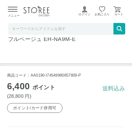
【熊本県での地震による影響について】
令和8年熊本地震に
よる配送遅延が発生しております。
ログイン
お気に入り
メニュー
リコメン堂
パナソニック ヘアドライヤー ナノケア ノー
ブルベージュ EH-NA9M-E
商品コード：AA0190-l74549980857809-P
6,400
ポイント
送料込み
(28,800
円
)
ポイント/カード併用可