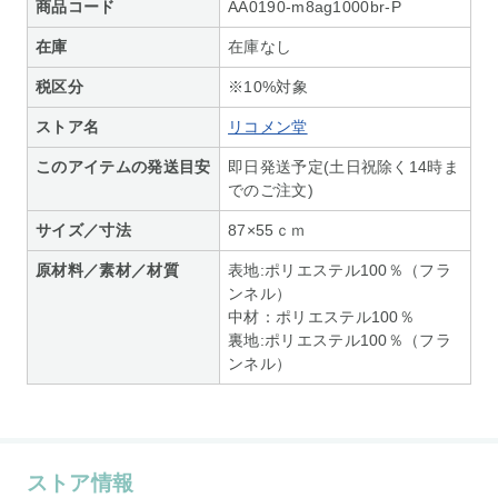
商品コード
AA0190-m8ag1000br-P
在庫
在庫なし
税区分
※10%対象
ストア名
リコメン堂
このアイテムの発送目安
即日発送予定(土日祝除く14時ま
でのご注文)
サイズ／寸法
87×55ｃｍ
原材料／素材／材質
表地:ポリエステル100％（フラ
ンネル）
中材：ポリエステル100％
裏地:ポリエステル100％（フラ
ンネル）
ストア情報