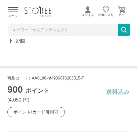
【熊本県での地震による影響について】
令和8年熊本地震に
よる配送遅延が発生しております。
ログイン
お気に入り
メニュー
リコメン堂
東洋佐々木ガラス 薄づくり葡萄酒グラスセッ
ト 2個
商品コード：AA0190-nf4906678203315-P
900
ポイント
送料込み
(4,050
円
)
ポイント/カード併用可