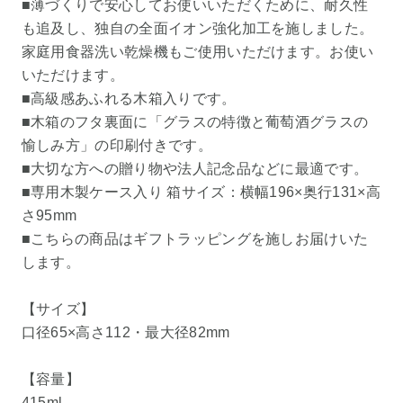
■薄づくりで安心してお使いいただくために、耐久性
も追及し、独自の全面イオン強化加工を施しました。
家庭用食器洗い乾燥機もご使用いただけます。お使い
いただけます。
■高級感あふれる木箱入りです。
■木箱のフタ裏面に「グラスの特徴と葡萄酒グラスの
愉しみ方」の印刷付きです。
■大切な方への贈り物や法人記念品などに最適です。
■専用木製ケース入り 箱サイズ：横幅196×奥行131×高
さ95mm
■こちらの商品はギフトラッピングを施しお届けいた
します。
【サイズ】
口径65×高さ112・最大径82mm
【容量】
415ml