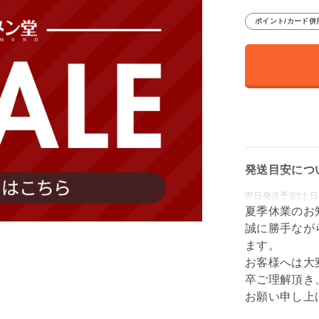
ポイント/カード併
発送目安につ
即日発送予定(土日
夏季休業のお
誠に勝手なが
ます。
お客様へは大
卒ご理解頂き
お願い申し上