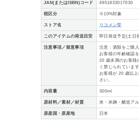
JAN(またはISBN)コード
4951833017030
税区分
※10%対象
ストア名
リコメン堂
このアイテムの発送目安
即日発送予定(土日
注意事項／留意事項
注意：酒類をご購
お客様の年齢確認
20 歳未満のお客
く禁じられていま
お客様が 20 歳
さい。
内容量
300ml
原材料／素材／材質
米・米麹・醸造ア
原産国・原産地
日本