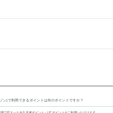
リー セゾン)で利用できるポイントは何のポイントですか？
利用で貯まった永久不滅ポイント・UCポイントがご利用いただけます。