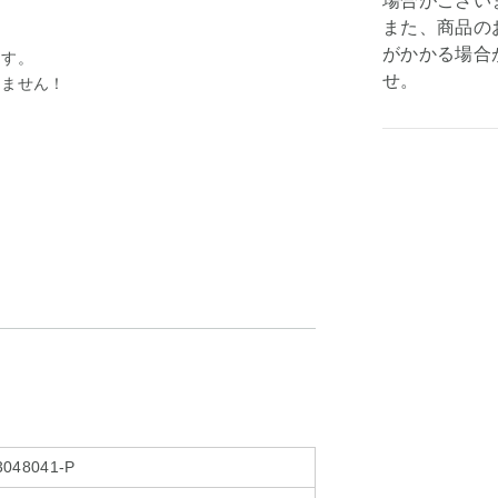
場合がござい
また、商品の
がかかる場合
ます。
せ。
りません！
3048041-P