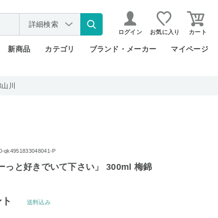
詳細検索
ログイン
お気に入り
カート
新商品
カテゴリ
ブランド・メーカー
マイページ
錦山川
k4951833048041-P
ーっと好きでいて下さい」 300ml 梅錦
ント
送料込み