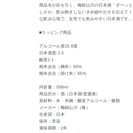
商品名が目を引く、梅錦山川の日本酒「ずーっと
しさが、飲み飽きしないきめ細やかさを伝えてく
な飲み心地で、女性でも飲みやすい日本酒です。
■ラッピング商品
アルコール度15.8度
日本酒度-2.5
酸度1.1
精米歩合（麹米）65%
精米歩合（掛け米）65%
内容量：300ml
商品区分：酒（日本酒/普通酒）
原材料：米・米麹・醸造アルコール・糖類
メーカー：梅錦山川（株）
生産国：日本
保存：常温
賞味期限：1年