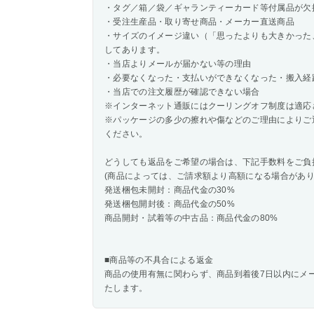
・タグ／箱／袋／ギャランティーカード等付属品が欠
・受注生産品・取り寄せ商品・メーカー直送商品
・サイズのイメージ違い（「思ったよりも大きかった
してあります。
・当店よりメールが届かない等の理由
・必要なくなった・支払いができなくなった・搬入経
・当店での注文履歴が確認できない場合
※インターネット通販にはクーリングオフ制度は適応
※パッケージの多少の擦れや傷などのご理由によりご
ください。
どうしても返品をご希望の場合は、下記手数料をご負
(商品によっては、ご請求額より高額になる場合があり
発送梱包未開封：商品代金の30%
発送梱包開封後：商品代金の50%
商品開封・試着等の中古品：商品代金の80%
■商品等の不具合による返金
商品の使用有無に関わらず、商品到着後7日以内にメ
たします。