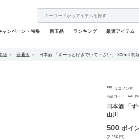
配送遅延が発生しております。
キャンペーン・特集
目玉品
ランキング
厳選アイテム
本酒
普通酒
日本酒 「ずーっと好きでいて下さい」 300ml 梅
リコメン堂
商品コード：AA0190-q
日本酒 「ず
山川
500
ポイ
(2,250
円
)