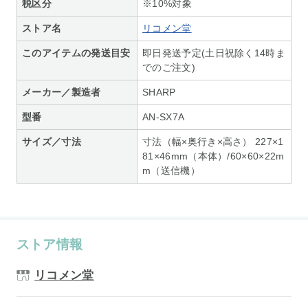
税区分
※10%対象
ストア名
リコメン堂
このアイテムの発送目安
即日発送予定(土日祝除く14時ま
でのご注文)
メーカー／製造者
SHARP
型番
AN-SX7A
サイズ／寸法
寸法（幅×奥行き×高さ） 227×1
81×46mm（本体）/60×60×22m
m（送信機）
ストア情報
リコメン堂