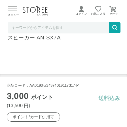
【熊本県での地震による影響について】
令和8年熊本地震に
よる配送遅延が発生しております。
ログイン
お気に入り
メニュー
リコメン堂
SHARP シャープ サウンドパートナー ネック
スピーカー AN-SX7A
商品コード：AA0190-x34974019117317-P
3,000
ポイント
送料込み
(13,500
円
)
ポイント/カード併用可