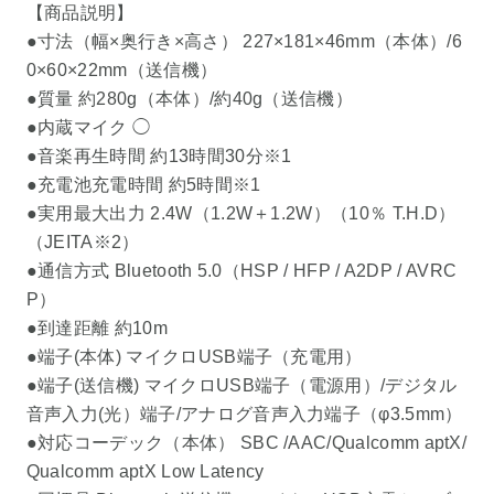
【商品説明】
●寸法（幅×奥行き×高さ） 227×181×46mm（本体）/6
0×60×22mm（送信機）
●質量 約280g（本体）/約40g（送信機）
●内蔵マイク ◯
●音楽再生時間 約13時間30分※1
●充電池充電時間 約5時間※1
●実用最大出力 2.4W（1.2W＋1.2W）（10％ T.H.D）
（JEITA※2）
●通信方式 Bluetooth 5.0（HSP / HFP / A2DP / AVRC
P）
●到達距離 約10m
●端子(本体) マイクロUSB端子（充電用）
●端子(送信機) マイクロUSB端子（電源用）/デジタル
音声入力(光）端子/アナログ音声入力端子（φ3.5mm）
●対応コーデック（本体） SBC /AAC/Qualcomm aptX/
Qualcomm aptX Low Latency