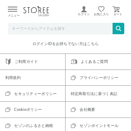
【熊本県での地震による影響について】
令和8年熊本地震に
よる配送遅延が発生しております。
ログイン
お気に入り
メニュー
ご指定のアイテムは取り扱い終了、またはただいま取り扱い
できないアイテムです。
トップへ戻る
ログインIDをお持ちでない方はこちら
ご利用ガイド
よくあるご質問
利用規約
プライバシーポリシー
セキュリティーポリシー
特定商取引法に基づく表記
Cookieポリシー
会社概要
セゾンのふるさと納税
セゾンポイントモール