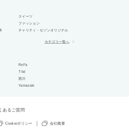
スイーツ
ファッション
券
チャリティ・セゾンオリジナル
カテゴリ一覧へ
ReFa
T-fal
西川
Yamazaki
くあるご質問
Cookieポリシー
会社概要