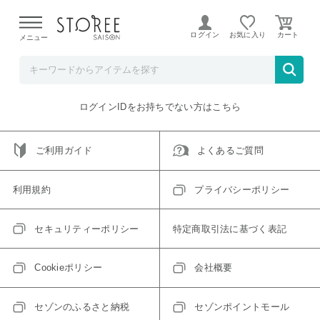
【熊本県での地震による影響について】
令和8年熊本地震に
よる配送遅延が発生しております。
ログイン
お気に入り
メニュー
ご指定のアイテムは取り扱い終了、またはただいま取り扱い
できないアイテムです。
トップへ戻る
ログインIDをお持ちでない方はこちら
ご利用ガイド
よくあるご質問
利用規約
プライバシーポリシー
セキュリティーポリシー
特定商取引法に基づく表記
Cookieポリシー
会社概要
セゾンのふるさと納税
セゾンポイントモール