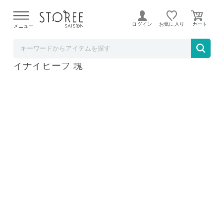
【熊本県での地震による影響について】
令和8年熊本地震に
よる配送遅延が発生しております。
ログイン
お気に入り
メニュー
尾身黒毛和牛匠
訳あり 黒毛和牛 A4ランク以上 500g モッタ
イナイビーフ 塊