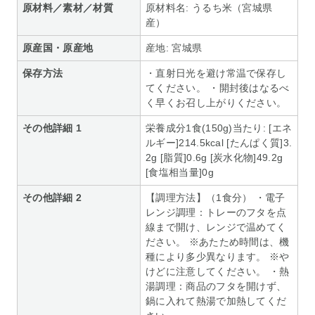
原材料／素材／材質
原材料名: うるち米（宮城県
産）
原産国・原産地
産地: 宮城県
保存方法
・直射日光を避け常温で保存し
てください。 ・開封後はなるべ
く早くお召し上がりください。
その他詳細 1
栄養成分1食(150g)当たり: [エネ
ルギー]214.5kcal [たんぱく質]3.
2g [脂質]0.6g [炭水化物]49.2g
[食塩相当量]0g
その他詳細 2
【調理方法】（1食分） ・電子
レンジ調理：トレーのフタを点
線まで開け、レンジで温めてく
ださい。 ※あたため時間は、機
種により多少異なります。 ※や
けどに注意してください。 ・熱
湯調理：商品のフタを開けず、
鍋に入れて熱湯で加熱してくだ