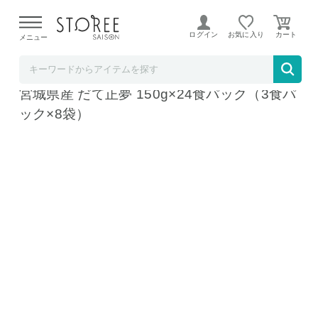
【熊本県での地震による影響について】
令和8年熊本地震に
よる配送遅延が発生しております。
ログイン
お気に入り
メニュー
b.good market アイリスオーヤマ特集店
アイリスフーズ 低温製法米のおいしいごはん
宮城県産 だて正夢 150g×24食パック（3食パ
ック×8袋）