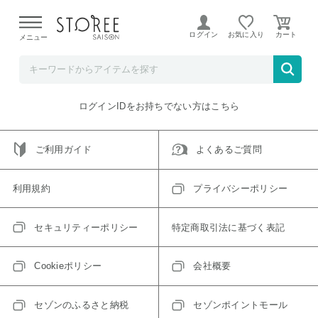
【熊本県での地震による影響について】
令和8年熊本地震に
よる配送遅延が発生しております。
ログイン
お気に入り
メニュー
ご指定のアイテムは取り扱い終了、またはただいま取り扱い
できないアイテムです。
トップへ戻る
ログインIDをお持ちでない方はこちら
ご利用ガイド
よくあるご質問
利用規約
プライバシーポリシー
セキュリティーポリシー
特定商取引法に基づく表記
Cookieポリシー
会社概要
セゾンのふるさと納税
セゾンポイントモール