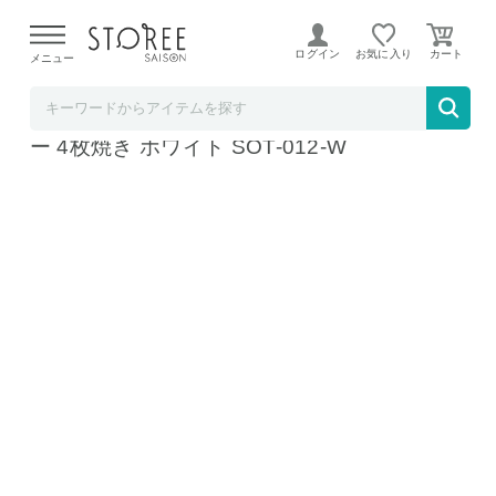
【熊本県での地震による影響について】
令和8年熊本地震に
よる配送遅延が発生しております。
ログイン
お気に入り
メニュー
b.good market アイリスオーヤマ特集店
アイリスオーヤマ スチームオーブントースタ
ー 4枚焼き ホワイト SOT-012-W