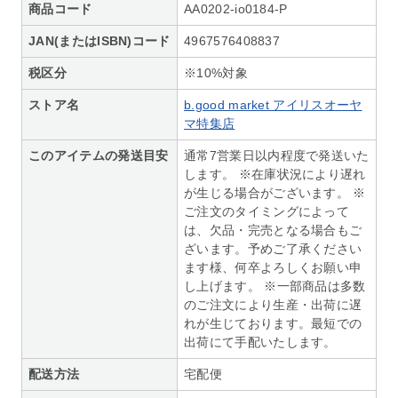
商品コード
AA0202-io0184-P
JAN(またはISBN)コード
4967576408837
税区分
※10%対象
ストア名
b.good market アイリスオーヤ
マ特集店
このアイテムの発送目安
通常7営業日以内程度で発送いた
します。 ※在庫状況により遅れ
が生じる場合がございます。 ※
ご注文のタイミングによって
は、欠品・完売となる場合もご
ざいます。予めご了承ください
ます様、何卒よろしくお願い申
し上げます。 ※一部商品は多数
のご注文により生産・出荷に遅
れが生じております。最短での
出荷にて手配いたします。
配送方法
宅配便