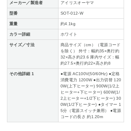
メーカー／製造者
アイリスオーヤマ
型番
SOT-012-W
重量
約4.1kg
カラー詳細
ホワイト
サイズ／寸法
商品サイズ（cm）（電源コード
を除く） 外寸：幅約35×奥行約
32×高さ約23.6 庫内サイズ：幅
約27.5×奥行約22×高さ約8
その他詳細 1
●電源 AC100V(50/60Hz) ●定格
消費電力 1200W ●出力切替 120
0W(上下ヒーター) 900W(1/2上
ヒーター+下ヒーター) 600W(1/
2上ヒーター+1/2下ヒーター) 30
0W(1/2下ヒーター) ●タイマー 1
5分（電源スイッチ兼用） ●電源
コードの長さ 約1.20m