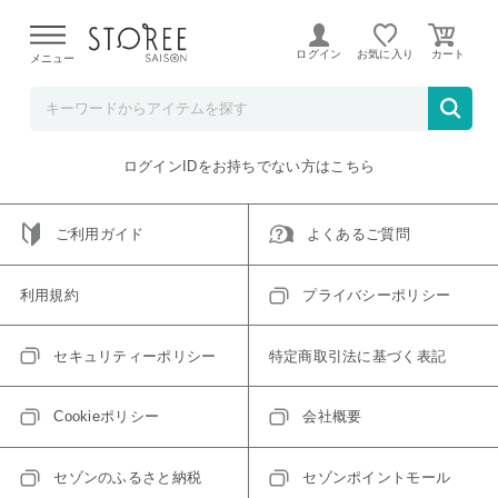
【熊本県での地震による影響について】
令和8年熊本地震に
よる配送遅延が発生しております。
ログイン
お気に入り
メニュー
ご指定のアイテムは取り扱い終了、またはただいま取り扱い
できないアイテムです。
トップへ戻る
ログインIDをお持ちでない方はこちら
ご利用ガイド
よくあるご質問
利用規約
プライバシーポリシー
セキュリティーポリシー
特定商取引法に基づく表記
Cookieポリシー
会社概要
セゾンのふるさと納税
セゾンポイントモール