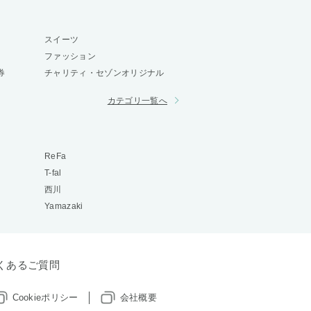
スイーツ
ファッション
券
チャリティ・セゾンオリジナル
カテゴリ一覧へ
ReFa
T-fal
西川
Yamazaki
くあるご質問
Cookieポリシー
会社概要