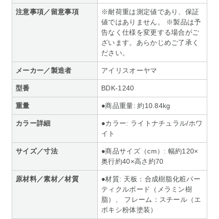
注意事項／留意事項
※耐荷重は測定値であり、保証
値ではありません。 ※製品は予
告なく仕様を変更する場合がご
ざいます。あらかじめご了承く
ださい。
メーカー／製造者
アイリスオーヤマ
型番
BDK-1240
重量
●商品重量: 約10.84kg
カラー詳細
●カラー: ライトナチュラル/ホワ
イト
サイズ／寸法
●商品サイズ（cm）: 幅約120×
奥行約40×高さ約70
原材料／素材／材質
●材質: 天板：合成樹脂化粧パー
ティクルボード（メラミン樹
脂）、 フレーム：スチール（エ
ポキシ粉体塗装）