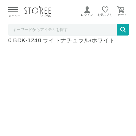
【熊本県での地震による影響について】
令和8年熊本地震に
よる配送遅延が発生しております。
ログイン
お気に入り
メニュー
b.good market アイリスオーヤマ特集店
アイリスオーヤマ ベーシックデスク1200×40
0 BDK-1240 ライトナチュラル/ホワイト