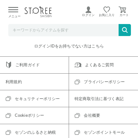
【熊本県での地震による影響について】
令和8年熊本地震に
よる配送遅延が発生しております。
ログイン
お気に入り
メニュー
ご指定のアイテムは取り扱い終了、またはただいま取り扱い
できないアイテムです。
トップへ戻る
ログインIDをお持ちでない方はこちら
ご利用ガイド
よくあるご質問
利用規約
プライバシーポリシー
セキュリティーポリシー
特定商取引法に基づく表記
Cookieポリシー
会社概要
セゾンのふるさと納税
セゾンポイントモール