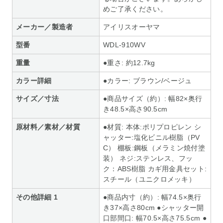
めご了承ください。
メーカー／製造者
アイリスオーヤマ
型番
WDL-910WV
重量
●重さ: 約12.7kg
カラー詳細
●カラー: ブラウン/ベージュ
サイズ／寸法
●商品サイズ（約）: 幅82×奥行
き48.5×高さ90.5cm
原材料／素材／材質
●材質: 本体:ポリプロピレン シ
ャッター:塩化ビニル樹脂（PV
C） 棚板:鋼板（メラミン焼付塗
装） ネジ:ステンレス、フッ
ク：ABS樹脂 カギ用金具セット:
スチール（ユニクロメッキ）
その他詳細 1
●商品内寸（約）: 幅74.5×奥行
き37×高さ80cm ●シャッター開
口部間口: 幅70.5×高さ75.5cm ●