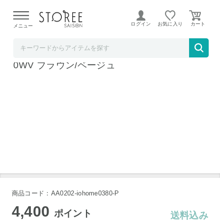
【熊本県での地震による影響について】
令和8年熊本地震に
よる配送遅延が発生しております。
ログイン
お気に入り
メニュー
b.good market アイリスオーヤマ特集店
アイリスオーヤマ ウッディロッカー WDL-91
0WV ブラウン/ベージュ
商品コード：AA0202-iohome0380-P
4,400
ポイント
送料込み