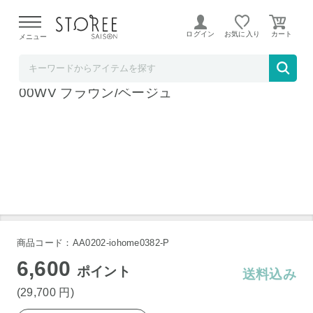
【熊本県での地震による影響について】
令和8年熊本地震に
よる配送遅延が発生しております。
ログイン
お気に入り
メニュー
b.good market アイリスオーヤマ特集店
アイリスオーヤマ ウッディロッカー WDL-15
00WV ブラウン/ベージュ
商品コード：AA0202-iohome0382-P
6,600
ポイント
送料込み
(29,700
円
)