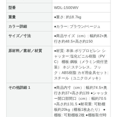
型番
WDL-1500WV
重量
●重さ: 約18.7kg
カラー詳細
●カラー: ブラウン/ベージュ
サイズ／寸法
●商品サイズ（cm）: 幅約82×奥
行き約48.5×高さ約150
原材料／素材／材質
●材質: 本体:ポリプロピレン シ
ャッター:塩化ビニル樹脂（PV
C） 棚板:鋼板（メラミン焼付塗
装） ネジ:ステンレス、フッ
ク：ABS樹脂 カギ用金具セット:
スチール（ユニクロメッキ）
その他詳細 1
●商品内寸（cm）: 幅約74.5×奥
行き約37×高さ約139 ●シャッタ
ー開口部間口（cm）: 幅約70.5
×高さ約131.5 ●耐荷重: 可動棚
板約20kg（棚板1枚あたり） ●
棚板: 可動棚板2枚 ●棚板取付時