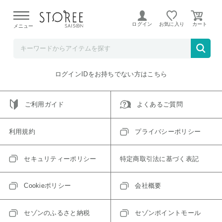
【熊本県での地震による影響について】
令和8年熊本地震に
よる配送遅延が発生しております。
ログイン
お気に入り
メニュー
ご指定のアイテムは取り扱い終了、またはただいま取り扱い
できないアイテムです。
トップへ戻る
ログインIDをお持ちでない方はこちら
ご利用ガイド
よくあるご質問
利用規約
プライバシーポリシー
セキュリティーポリシー
特定商取引法に基づく表記
Cookieポリシー
会社概要
セゾンのふるさと納税
セゾンポイントモール