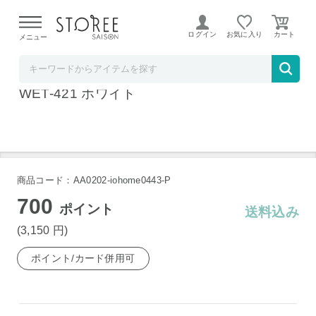
【熊本県での地震による影響について】
令和8年熊本地震に
よる配送遅延が発生しております。
ログイン
お気に入り
メニュー
b.good market アイリスオーヤマ特集店
アイリスオーヤマ ワイドテーブルチェスト
WET-421 ホワイト
商品コード：AA0202-iohome0443-P
700
ポイント
送料込み
(3,150
円
)
ポイント/カード併用可