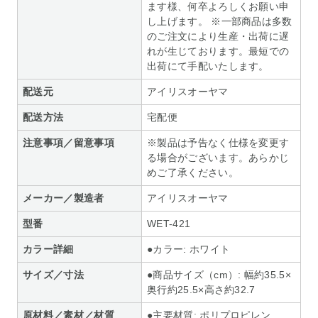
ます様、何卒よろしくお願い申
し上げます。 ※一部商品は多数
のご注文により生産・出荷に遅
れが生じております。最短での
出荷にて手配いたします。
配送元
アイリスオーヤマ
配送方法
宅配便
注意事項／留意事項
※製品は予告なく仕様を変更す
る場合がございます。あらかじ
めご了承ください。
メーカー／製造者
アイリスオーヤマ
型番
WET-421
カラー詳細
●カラー: ホワイト
サイズ／寸法
●商品サイズ（cm）: 幅約35.5×
奥行約25.5×高さ約32.7
原材料／素材／材質
●主要材質: ポリプロピレン