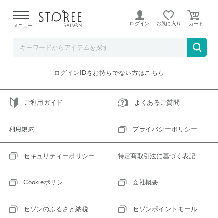
【熊本県での地震による影響について】
令和8年熊本地震に
よる配送遅延が発生しております。
ログイン
お気に入り
メニュー
ご指定のアイテムは取り扱い終了、またはただいま取り扱い
できないアイテムです。
トップへ戻る
ログインIDをお持ちでない方はこちら
ご利用ガイド
よくあるご質問
利用規約
プライバシーポリシー
セキュリティーポリシー
特定商取引法に基づく表記
Cookieポリシー
会社概要
セゾンのふるさと納税
セゾンポイントモール