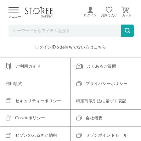
【熊本県での地震による影響について】
令和8年熊本地震に
よる配送遅延が発生しております。
ログイン
お気に入り
メニュー
ご指定のアイテムは取り扱い終了、またはただいま取り扱い
できないアイテムです。
トップへ戻る
ログインIDをお持ちでない方はこちら
ご利用ガイド
よくあるご質問
利用規約
プライバシーポリシー
セキュリティーポリシー
特定商取引法に基づく表記
Cookieポリシー
会社概要
セゾンのふるさと納税
セゾンポイントモール