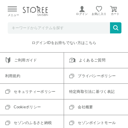
【熊本県での地震による影響について】
令和8年熊本地震に
よる配送遅延が発生しております。
ログイン
お気に入り
メニュー
ご指定のアイテムは取り扱い終了、またはただいま取り扱い
できないアイテムです。
トップへ戻る
ログインIDをお持ちでない方はこちら
ご利用ガイド
よくあるご質問
利用規約
プライバシーポリシー
セキュリティーポリシー
特定商取引法に基づく表記
Cookieポリシー
会社概要
セゾンのふるさと納税
セゾンポイントモール