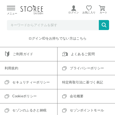
【熊本県での地震による影響について】
令和8年熊本地震に
よる配送遅延が発生しております。
ログイン
お気に入り
メニュー
ご指定のアイテムは取り扱い終了、またはただいま取り扱い
できないアイテムです。
トップへ戻る
ログインIDをお持ちでない方はこちら
ご利用ガイド
よくあるご質問
利用規約
プライバシーポリシー
セキュリティーポリシー
特定商取引法に基づく表記
Cookieポリシー
会社概要
セゾンのふるさと納税
セゾンポイントモール