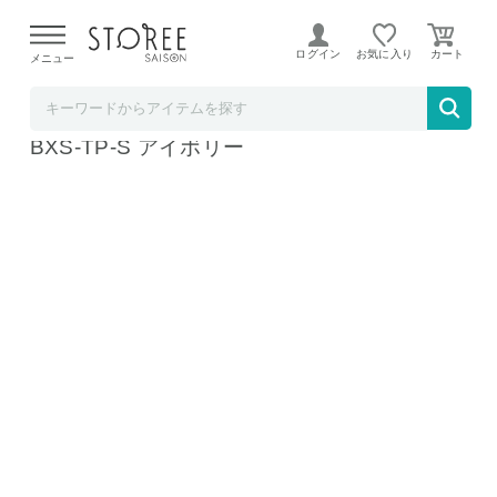
【熊本県での地震による影響について】
令和8年熊本地震に
よる配送遅延が発生しております。
ログイン
お気に入り
メニュー
b.good market アイリスオーヤマ特集店
アイリスオーヤマ ボックスシーツ シングル
BXS-TP-S アイボリー