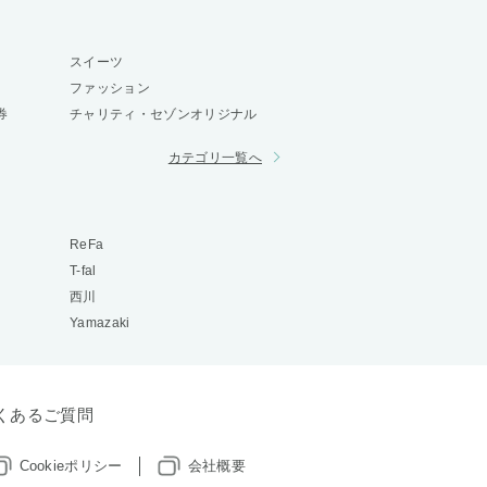
スイーツ
ファッション
券
チャリティ・セゾンオリジナル
カテゴリ一覧へ
ReFa
T-fal
西川
Yamazaki
くあるご質問
Cookieポリシー
会社概要