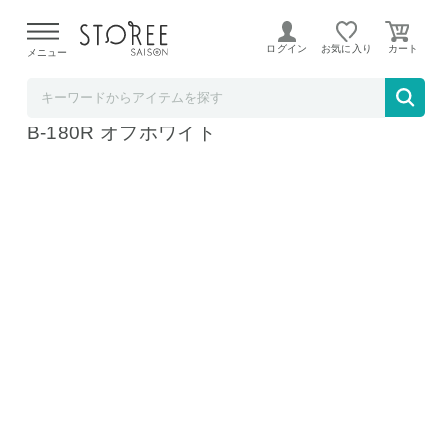
【熊本県での地震による影響について】
令和8年熊本地震に
よる配送遅延が発生しております。
ログイン
お気に入り
メニュー
b.good market アイリスオーヤマ特集店
アイリスオーヤマ ナイトテーブル棚付き NT
B-180R オフホワイト