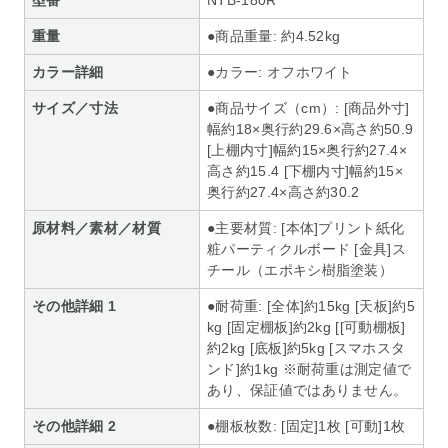
重量
●商品重量: 約4.52kg
カラー詳細
●カラー: オフホワイト
サイズ／寸法
●商品サイズ（cm）: [商品外寸]
幅約18×奥行約29.6×高さ約50.9
[上棚内寸]幅約15×奥行約27.4×
高さ約15.4 [下棚内寸]幅約15×
奥行約27.4×高さ約30.2
原材料／素材／材質
●主要材質: [本体]プリント紙化
粧パーティクルボード [金具]ス
チール（エポキシ樹脂塗装）
その他詳細 1
●耐荷重: [全体]約15kg [天板]約5
kg [固定棚板]約2kg [[可動棚板]
約2kg [底板]約5kg [スマホスタ
ンド]約1kg ※耐荷重は測定値で
あり、保証値ではありません。
その他詳細 2
●棚板枚数: [固定]1枚 [可動]1枚