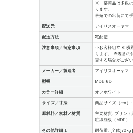
※一部商品は多数
ります。
最短での出荷にて
配送元
アイリスオーヤマ
配送方法
宅配便
注意事項／留意事項
※お客様組立 ※横
ります。 ※蝶番の
更する場合がござ
メーカー／製造者
アイリスオーヤマ
型番
MDB-6D
カラー詳細
オフホワイト
サイズ／寸法
商品サイズ（cm）: 
原材料／素材／材質
主要材質: プリン
粧繊維板（MDF）
その他詳細 1
耐荷重: [全体]70kg