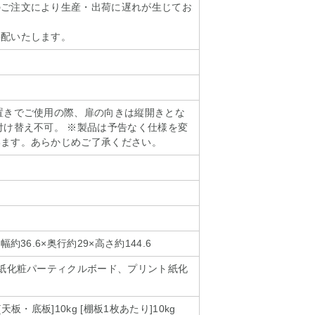
のご注文により生産・出荷に遅れが生じてお
手配いたします。
置きでご使用の際、扉の向きは縦開きとな
付け替え不可。 ※製品は予告なく仕様を変
います。あらかじめご了承ください。
幅約36.6×奥行約29×高さ約144.6
ト紙化粧パーティクルボード、プリント紙化
 [天板・底板]10kg [棚板1枚あたり]10kg