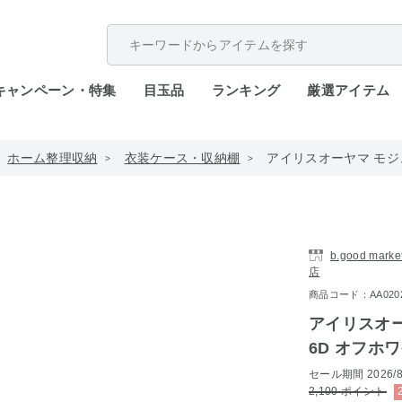
配送遅延が発生しております。
キャンペーン・特集
目玉品
ランキング
厳選アイテム
ホーム整理収納
衣装ケース・収納棚
アイリスオーヤマ モジュ
b.good ma
店
商品コード：AA0202-
アイリスオー
6D オフホ
セール期間
2026/8
2,100
ポイント