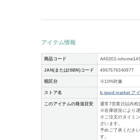
アイテム情報
商品コード
AA0202-iohome14
JAN(またはISBN)コード
4967576340977
税区分
※10%対象
ストア名
b.good marke
このアイテムの発送目安
通常7営業日以内程
※在庫状況により
※ご注文のタイミ
ざいます。
予めご了承くださ
す。