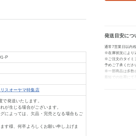
発送目安につ
通常7営業日以内
※在庫状況により
91-P
※ご注文のタイミ
予めご了承くださ
※一部商品は多数
最短での出荷にて
t アイリスオーヤマ特集店
度で発送いたします。
遅れが生じる場合がございます。
ングによっては、欠品・完売となる場合もご
います様、何卒よろしくお願い申し上げま